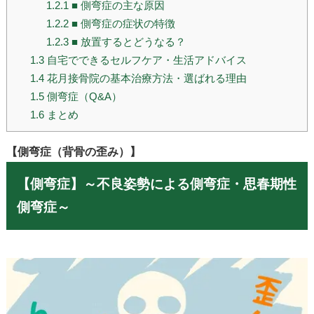
1.2.1
■ 側弯症の主な原因
1.2.2
■ 側弯症の症状の特徴
1.2.3
■ 放置するとどうなる？
1.3
自宅でできるセルフケア・生活アドバイス
1.4
花月接骨院の基本治療方法・選ばれる理由
1.5
側弯症（Q&A）
1.6
まとめ
【側弯症（背骨の歪み）】
【側弯症】
～不良姿勢による側弯症・思春期性
側弯症～