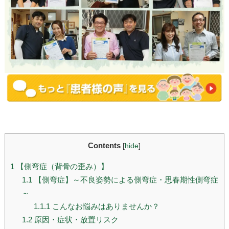
Contents
[
hide
]
1
【側弯症（背骨の歪み）】
1.1
【側弯症】～不良姿勢による側弯症・思春期性側弯症
～
1.1.1
こんなお悩みはありませんか？
1.2
原因・症状・放置リスク