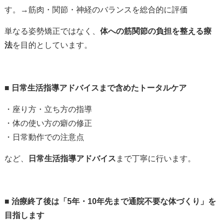
す。→筋肉・関節・神経のバランスを総合的に評価
単なる姿勢矯正ではなく、
体への筋関節の負担を整える療
法
を目的としています。
■
日常生活指導アドバイスまで含めたトータルケア
・座り方・立ち方の指導
・体の使い方の癖の修正
・日常動作での注意点
など、
日常生活指導アドバイス
まで丁寧に行います。
■
治療終了後は「
5
年・
10
年先まで通院不要な体づくり」を
目指します