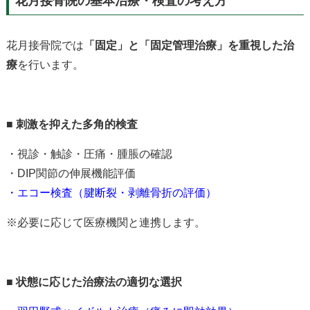
花月接骨院の基本治療・検査の考え方
花月接骨院では
「固定」と「固定管理治療」を重視した治
療
を行います。
■
刺激を抑えた多角的検査
・視診・触診・圧痛・腫脹の確認
・DIP
関節の伸展機能評価
・エコー検査
（腱断裂・剥離骨折の評価）
※
必要に応じて医療機関と連携します。
■
状態に応じた治療法の適切な選択