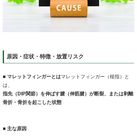
原因・症状・特徴・放置リスク
■
マレットフィンガーとは
マレットフィンガー（槌指）と
は、
指先（
DIP
関節）を伸ばす腱（伸筋腱）が断裂、または剥離
骨折・骨折を起こした状態
■
主な原因