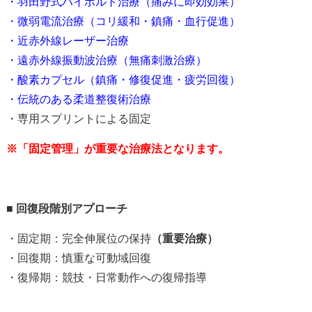
・羽田野式ハイボルト治療（痛みに即効効果
）
・微弱電流治療（コリ緩和・鎮痛・血行促進）
・近赤外線レーザー治療
・遠赤外線振動波治療（無痛刺激治療）
・酸素カプセル（鎮痛・修復促進・疲労回復）
・伝統のある柔道整復術治療
・専用スプリントによる固定
※「固定管理」が重要な治療法となります。
■
回復段階別アプローチ
・固定期：完全伸展位の保持
（重要治療）
・回復期：慎重な可動域回復
・復帰期：競技・日常動作への復帰指導