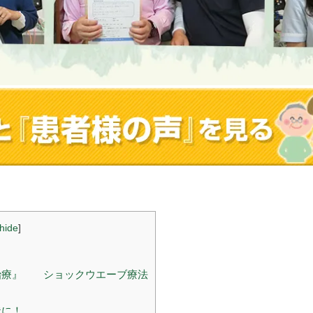
hide
]
治療』 ショックウエーブ療法
状に！