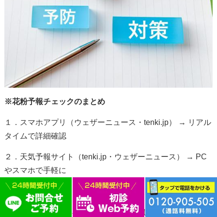
※花粉予報チェックのまとめ
１．スマホアプリ（ウェザーニュース・
tenki.jp
）
→
リアル
タイムで詳細確認
２．天気予報サイト（
tenki.jp
・ウェザーニュース）
→ PC
やスマホで手軽に
３．
Twitter
（
X
）
→
実際の体験談や速報を確認
４．
TV
の天気予報
→
毎朝の情報で対策しやすい