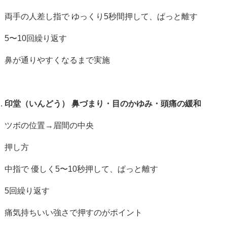
両手の人差し指で ゆっくり
5
秒間押して、ぱっと離す
5
〜
10
回繰り返す
鼻が通りやすくなるまで実施
印堂（いんどう）
鼻づまり・目のかゆみ・頭痛の緩和
ツボの位置→眉間の中央
押し方
中指で 優しく
5
〜
10
秒押して、ぱっと離す
5
回繰り返す
痛気持ちいい強さで押すのがポイント