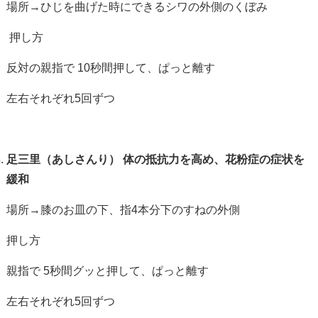
場所→ひじを曲げた時にできるシワの外側のくぼみ
押し方
反対の親指で
10
秒間押して、ぱっと離す
左右それぞれ
5
回ずつ
足三里（あしさんり）
体の抵抗力を高め、花粉症の症状を
緩和
場所→膝のお皿の下、指
4
本分下のすねの外側
押し方
親指で
5
秒間グッと押して、ぱっと離す
左右それぞれ
5
回ずつ