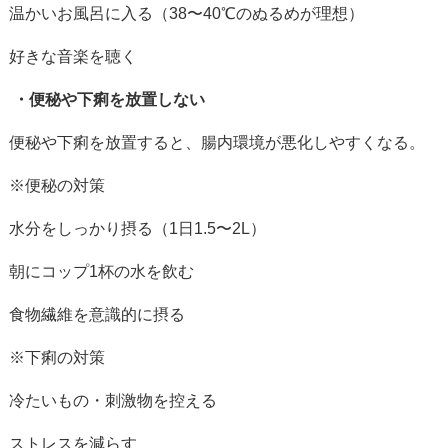
温かいお風呂に入る（
38
〜
40℃
のぬるめが理想）
好きな音楽を聴く
・
便秘や下痢を放置しない
便秘や下痢を放置すると、腸内環境が悪化しやすくなる。
※便秘の対策
水分をしっかり摂る（
1
日
1.5
〜
2L
）
朝にコップ
1
杯の水を飲む
食物繊維を意識的に摂る
※下痢の対策
冷たいもの・刺激物を控える
ストレスを減らす