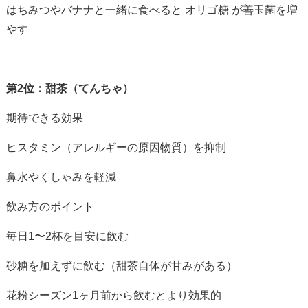
はちみつやバナナと一緒に食べると オリゴ糖 が善玉菌を増
やす
第2位：甜茶（てんちゃ）
期待できる効果
ヒスタミン（アレルギーの原因物質）を抑制
鼻水やくしゃみを軽減
飲み方のポイント
毎日
1
〜
2
杯を目安に飲む
砂糖を加えずに飲む（甜茶自体が甘みがある）
花粉シーズン
1
ヶ月前から飲むとより効果的