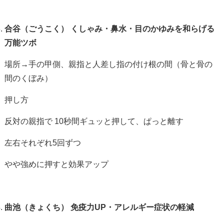
合谷（ごうこく）
くしゃみ・鼻水・目のかゆみを和らげる
万能ツボ
場所→手の甲側、親指と人差し指の付け根の間（骨と骨の
間のくぼみ）
押し方
反対の親指で
10
秒間ギュッと押して、ぱっと離す
左右それぞれ
5
回ずつ
やや強めに押すと効果アップ
曲池（きょくち）
免疫力UP・アレルギー症状の軽減