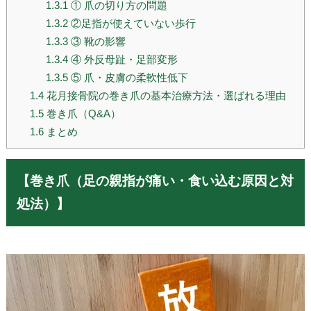
1.3.1
① 爪の切り方の問題
1.3.2
②足指が使えていない歩行
1.3.3
③ 靴の影響
1.3.4
④ 外反母趾・足部変形
1.3.5
⑤ 爪・皮膚の柔軟性低下
1.4
花月接骨院の巻き爪の基本治療方法・選ばれる理由
1.5
巻き爪（Q&A）
1.6
まとめ
【巻き爪（足の親指が痛い・食い込む原因と対
処法）】