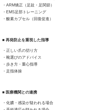
・ARM
矯正（足趾・足関節）
・EMS
足部トレーニング
・酸素カプセル（回復促進）
■
再発防止を重視した指導
・正しい爪の切り方
・靴選びのアドバイス
・歩き方・重心指導
・足指体操
■
医療機関との連携
・化膿・感染が疑われる場合
・手術適応が疑われる場合